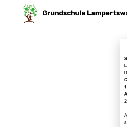
Grundschule Lampertsw
L
D
C
1
A
2
A
s