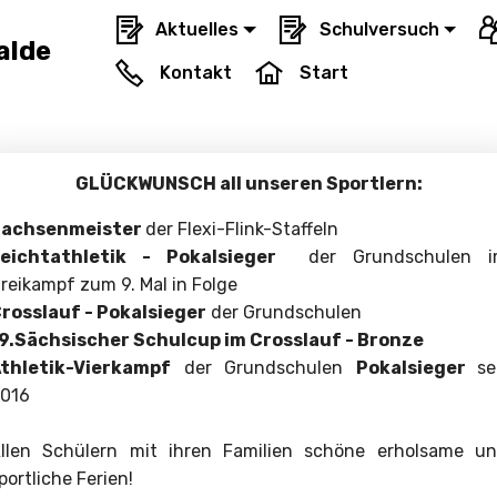
Aktuelles
Schulversuch
1.Schulhalbjahr 2025/26
alde
Kontakt
Start
GLÜCKWUNSCH all unseren Sportlern:
Sachsenmeister
der Flexi-Flink-Staffeln
eichtathletik - Pokalsieger
der Grundschulen i
reikampf zum 9. Mal in Folge
rosslauf - Pokalsieger
der Grundschulen
9.Sächsischer Schulcup im Crosslauf - Bronze
thletik-Vierkampf
der Grundschulen
Pokalsieger
se
016
llen Schülern mit ihren Familien schöne erholsame u
portliche Ferien!