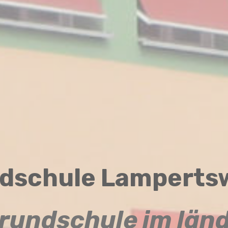
dschule Lamperts
Grundschule im län