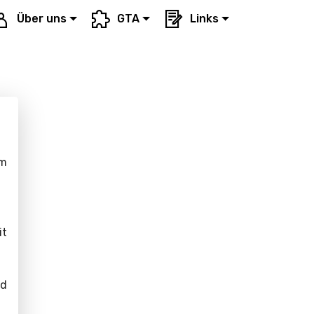
Über uns
GTA
Links
m
it
nd